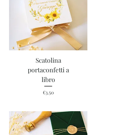
Scatolina
portaconfetti a
libro
Price
€3.50