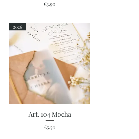
Price
€3.90
2026
Art. 104 Mocha
Price
€5.50