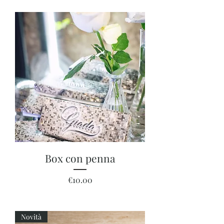
Box con penna
Price
€10.00
Novità