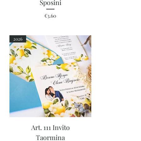
Sposini
Price
€3.60
2026
Art. 111 Invito
Taormina