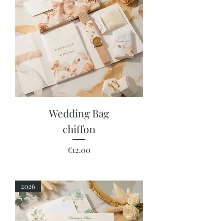
Wedding Bag
chiffon
Price
€12.00
2026