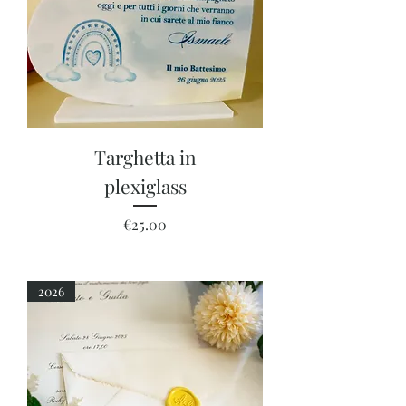
Targhetta in
plexiglass
Price
€25.00
2026