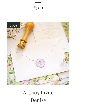
Price
€5.00
2026
Art. 105 Invito
Denise