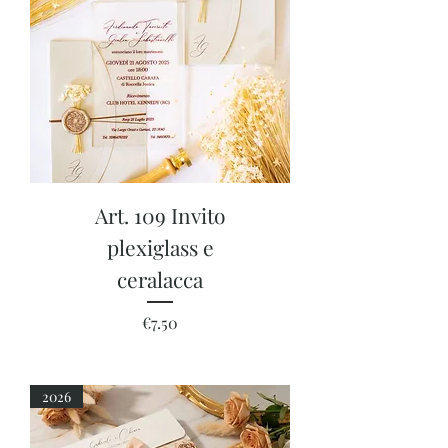
Art. 109 Invito
plexiglass e
ceralacca
Price
€7.50
2026