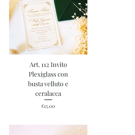
Art. 112 Invito
Plexiglass con
busta velluto e
ceralacca
Price
€15.00