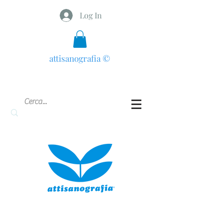
Log In
attisanografia
©