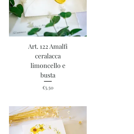
Art. 122 Amalfi
ceralacca
limoncello e
busta
Price
€5.50