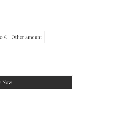
0 €
Other amount
y Now