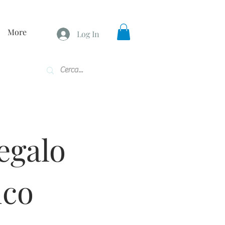
More
Log In
egalo
ico