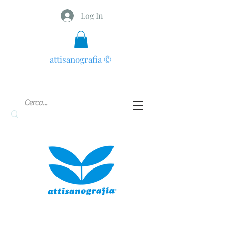
Log In
attisanografia
©