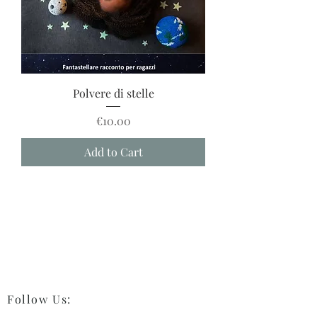
Polvere di stelle
Price
€10.00
Add to Cart
Follow Us
: