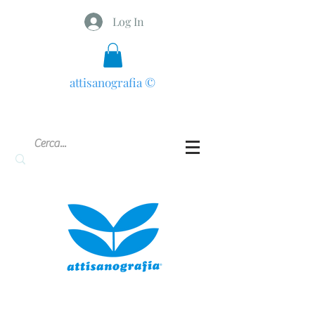
Log In
attisanografia
©