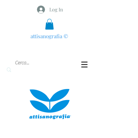
Log In
attisanografia
©