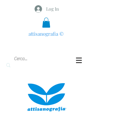
Log In
attisanografia
©