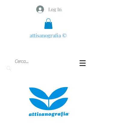
Log In
attisanografia
©