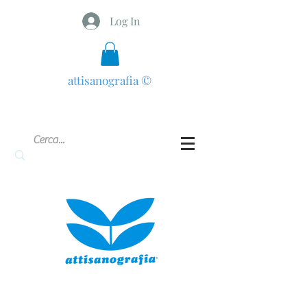
Log In
attisanografia
©