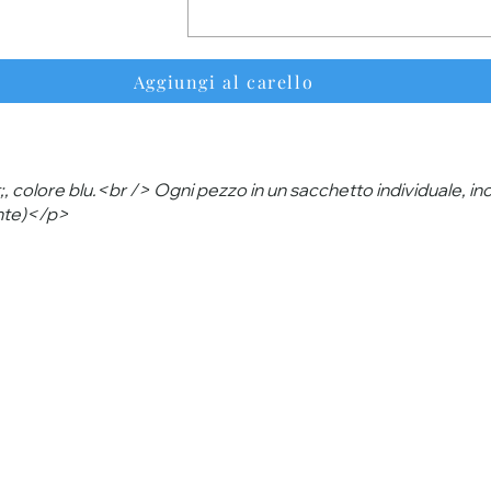
Aggiungi al carello
 colore blu.<br /> Ogni pezzo in un sacchetto individuale, inc
nte)</p>