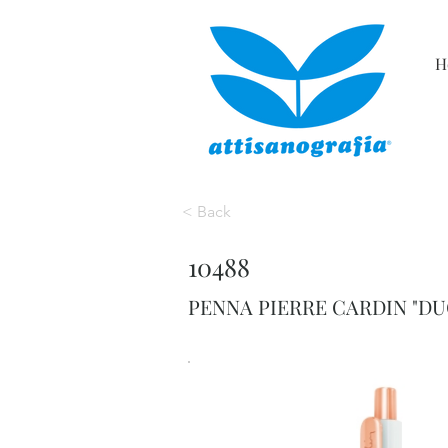
H
< Back
10488
PENNA PIERRE CARDIN "D