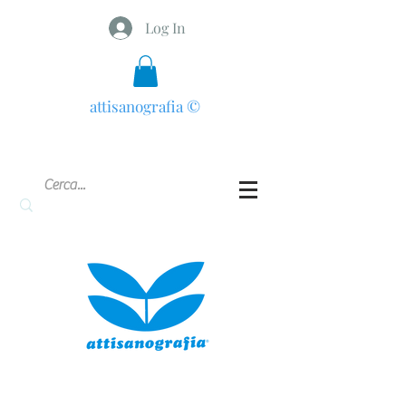
Log In
attisanografia
©