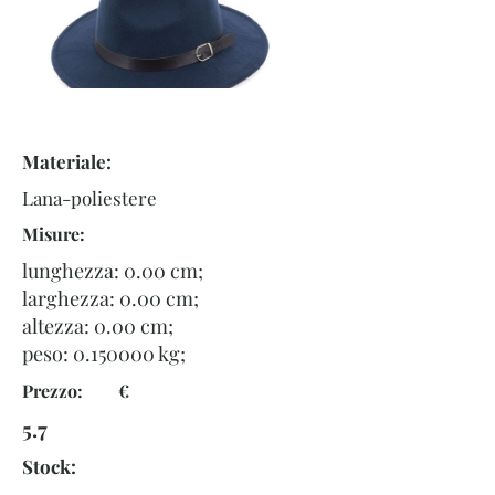
Materiale:
Lana-poliestere
Misure:
lunghezza: 0.00 cm;
larghezza: 0.00 cm;
altezza: 0.00 cm;
peso:
0.150000
kg;
Prezzo: €
5.7
Stock: