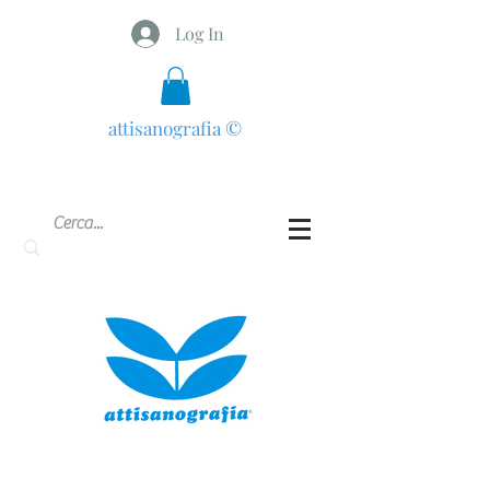
Log In
attisanografia
©