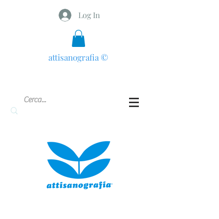
Log In
attisanografia
©