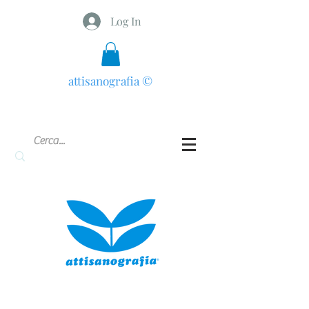
Log In
attisanografia
©