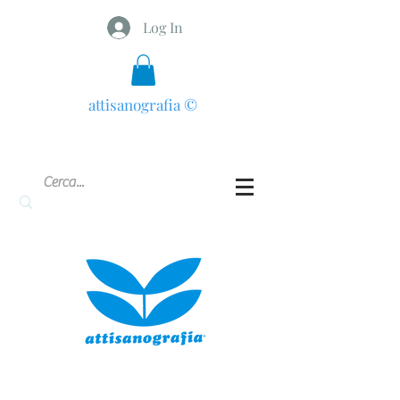
Log In
attisanografia
©