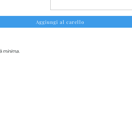
Aggiungi al carello
tà minima.