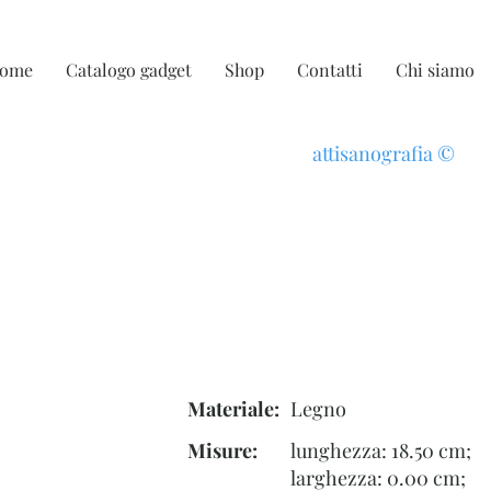
ome
Catalogo gadget
Shop
Contatti
Chi siamo
attisanografia
©
Materiale:
Legno
Misure:
lunghezza: 18.50 cm;
larghezza: 0.00 cm;