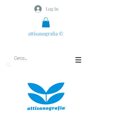
Log In
attisanografia
©