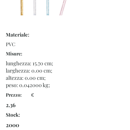
Materiale:
PVC
Misure:
lunghezza: 15.70 cm;
larghezza: 0.00 cm;
altezza: 0.00 cm;
peso:
0.042000
kg;
Prezzo: €
2.36
Stock:
2000