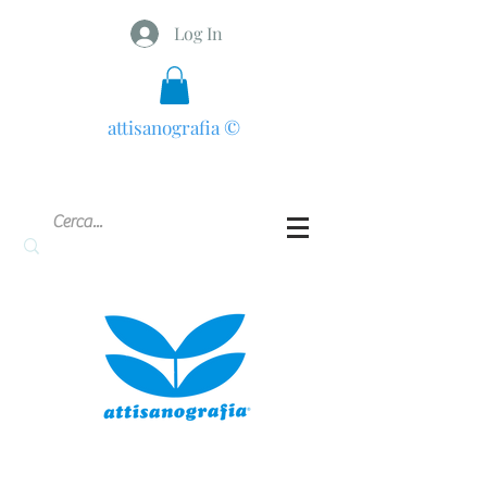
Log In
attisanografia
©