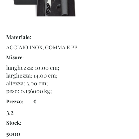
Materiale:
ACCIAIO INOX, GOMMA E PP
Misure:
lunghezza: 10.00 cm;
larghezza: 14.00 cm;
altezza: 3.00 cm;
peso:
0.136000
kg;
Prezzo: €
3.2
Stock:
5000