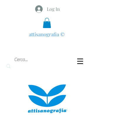
Log In
attisanografia
©