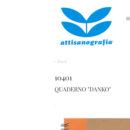
H
< Back
10401
QUADERNO "DANKO"