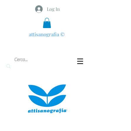
Log In
attisanografia
©