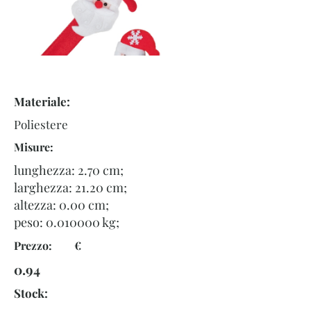
Materiale:
Poliestere
Misure:
lunghezza: 2.70 cm;
larghezza: 21.20 cm;
altezza: 0.00 cm;
peso:
0.010000
kg;
Prezzo: €
0.94
Stock: