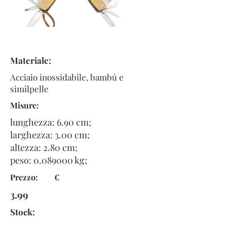
Materiale:
Acciaio inossidabile, bambú e
similpelle
Misure:
lunghezza: 6.90 cm;
larghezza: 3.00 cm;
altezza: 2.80 cm;
peso:
0.089000
kg;
Prezzo: €
3.99
Stock: