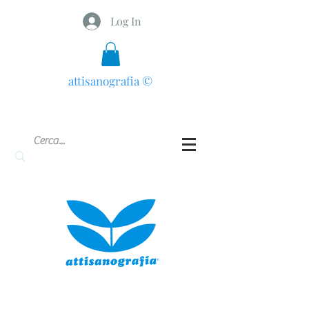
Log In
attisanografia
©