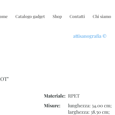
ome
Catalogo gadget
Shop
Contatti
Chi siamo
attisanografia
©
ROT"
Materiale:
RPET
Misure:
lunghezza: 34.00 cm;
larghezza: 38.50 cm;