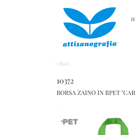
H
< Back
10372
BORSA ZAINO IN RPET "CA