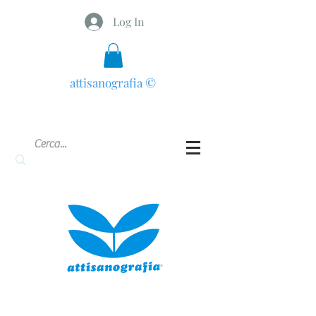
Log In
attisanografia
©