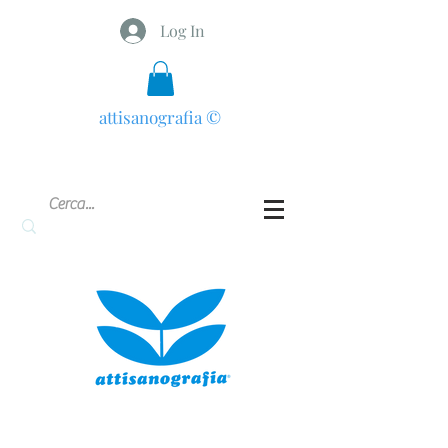
Log In
attisanografia
©