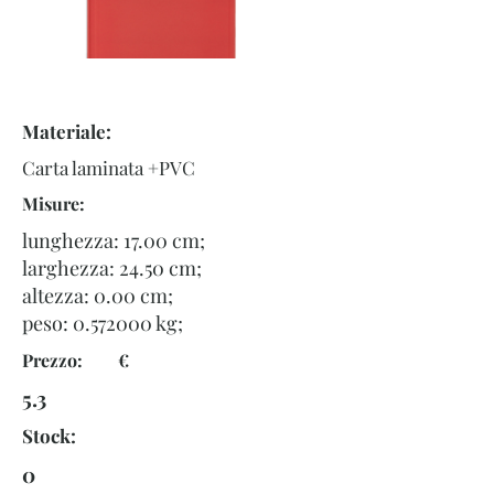
Materiale:
Carta laminata +PVC
Misure:
lunghezza: 17.00 cm;
larghezza: 24.50 cm;
altezza: 0.00 cm;
peso:
0.572000
kg;
Prezzo: €
5.3
Stock:
0