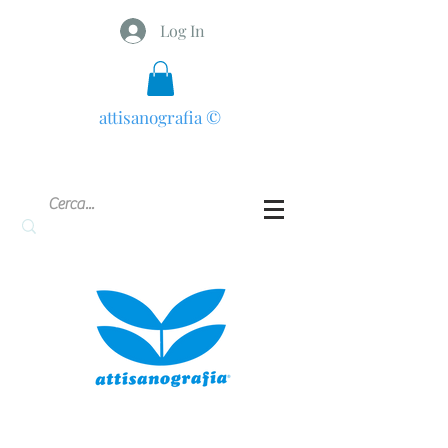
Log In
attisanografia
©