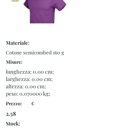
Materiale:
Cotone semicombed 160 g
Misure:
lunghezza: 0.00 cm;
larghezza: 0.00 cm;
altezza: 0.00 cm;
peso:
0.070000
kg;
Prezzo: €
2.58
Stock: