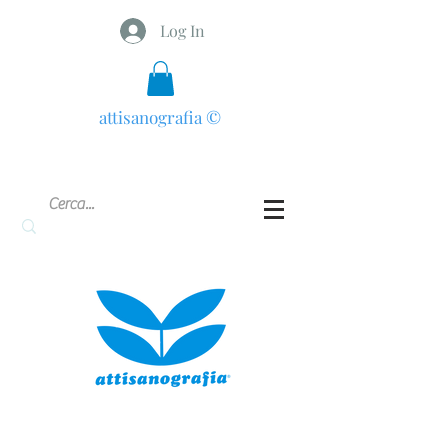
Log In
attisanografia
©