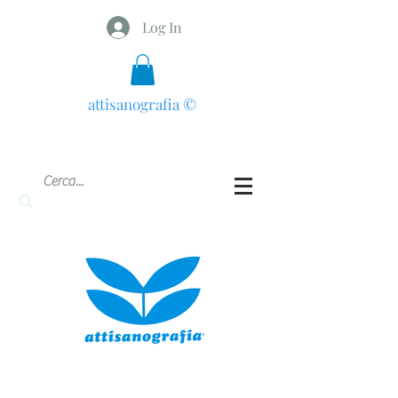
Log In
attisanografia
©