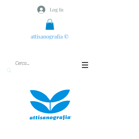
Log In
attisanografia
©