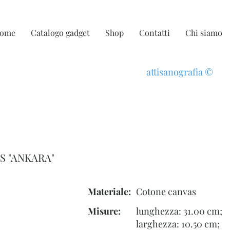
ome
Catalogo gadget
Shop
Contatti
Chi siamo
attisanografia
©
 "ANKARA"
Materiale:
Cotone canvas
Misure:
lunghezza: 31.00 cm;
larghezza: 10.50 cm;