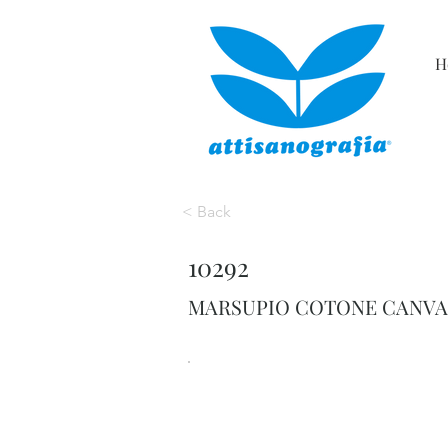
H
< Back
10292
MARSUPIO COTONE CANVAS