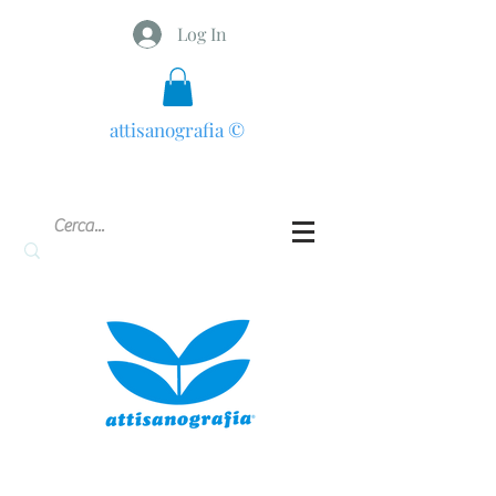
Log In
attisanografia
©