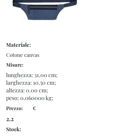
Materiale:
Cotone canvas
Misure:
lunghezza: 31.00 cm;
larghezza: 10.50 cm;
altezza: 0.00 cm;
peso:
0.060000
kg;
Prezzo: €
2.2
Stock: