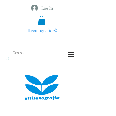
Log In
attisanografia
©