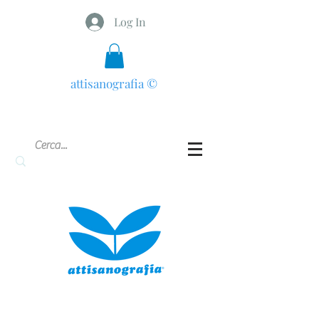
Log In
attisanografia
©