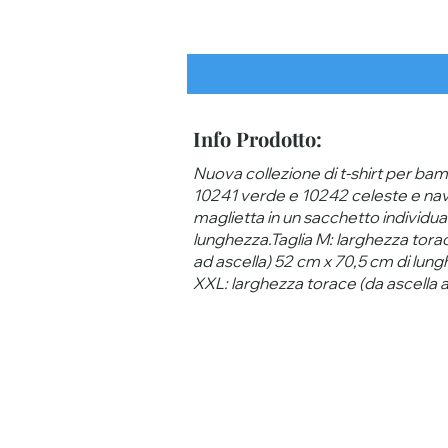
Info Prodotto:
Nuova collezione di t-shirt per bamb
10241 verde e 10242 celeste e navy.T
maglietta in un sacchetto individual
lunghezza.Taglia M: larghezza torac
ad ascella) 52 cm x 70,5 cm di lung
XXL: larghezza torace (da ascella ad