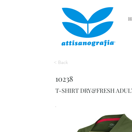
H
< Back
10238
T-SHIRT DRY&FRESH ADULT