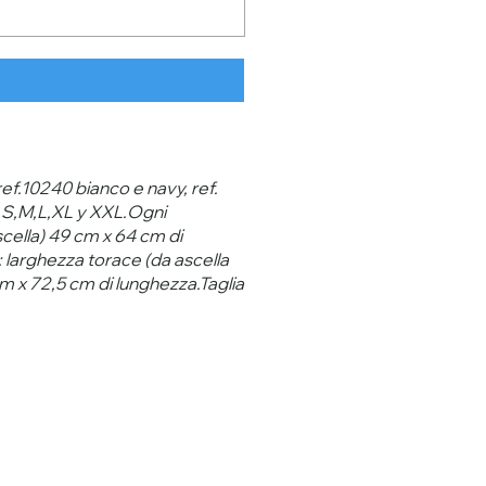
 ref.10240 bianco e navy, ref.
 e S,M,L,XL y XXL.Ogni
scella) 49 cm x 64 cm di
: larghezza torace (da ascella
cm x 72,5 cm di lunghezza.Taglia