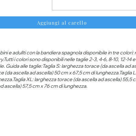
Aggiungi al carello
ini e adullti con la bandiera spagnola disponibile in tre colori:
utti i colori sono disponibili nelle taglie 2-3, 4-6, 8-10, 12-14
e. Guida alle taglie:Taglia S: larghezza torace (da ascella ad a
e (da ascella ad ascella) 50 cm x 67,5 cm di lunghezza.Taglia L
hezza.Taglia XL: larghezza torace (da ascella ad ascella) 55,5 
 ascella) 57,5 ​​cm x 76 cm di lunghezza.