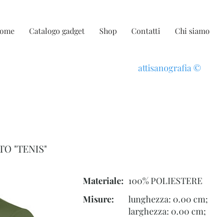
ome
Catalogo gadget
Shop
Contatti
Chi siamo
attisanografia
©
O "TENIS"
Materiale:
100% POLIESTERE
Misure:
lunghezza: 0.00 cm;
larghezza: 0.00 cm;