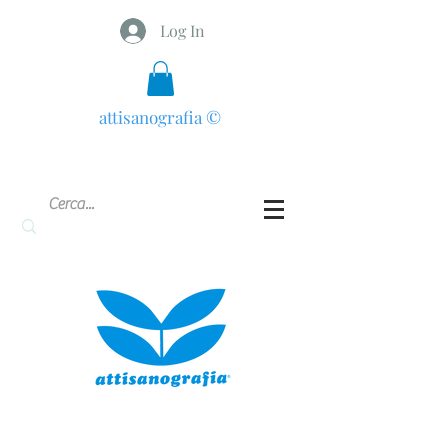
Log In
attisanografia
©