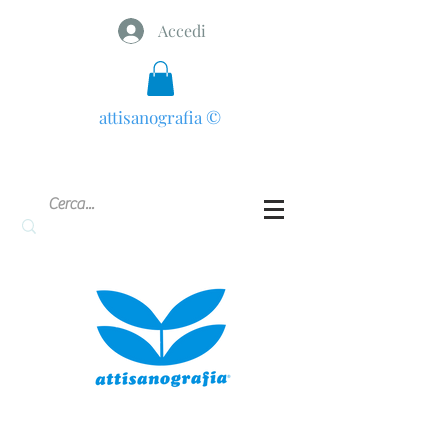
Accedi
attisanografia
©