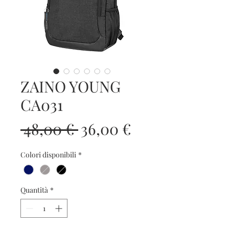
ZAINO YOUNG
CA031
Prezzo
Prezzo
 48,00 € 
36,00 €
regolare
scontato
Colori disponibili
*
Quantità
*