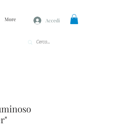
More
Accedi
uminoso
r"