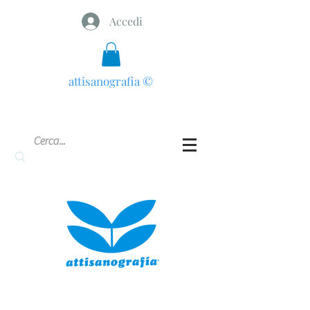
Accedi
attisanografia
©