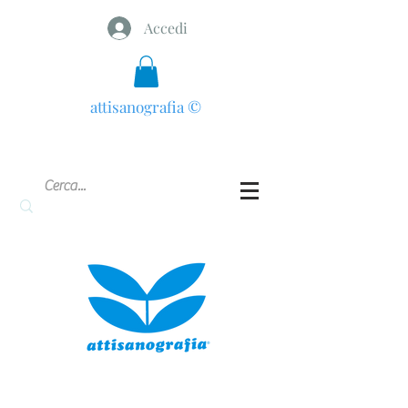
Accedi
attisanografia
©