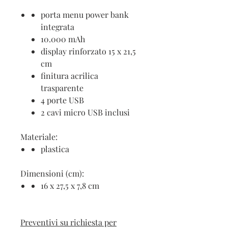
porta menu power bank
integrata
10.000 mAh
display rinforzato 15 x 21,5
cm
finitura acrilica
trasparente
4 porte USB
2 cavi micro USB inclusi
Materiale:
plastica
Dimensioni (cm):
16 x 27,5 x 7,8 cm
Preventivi su richiesta per