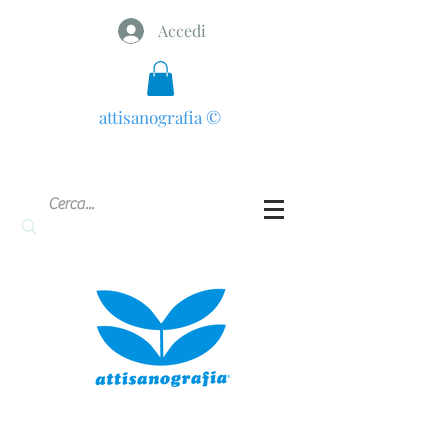
Accedi
attisanografia
©