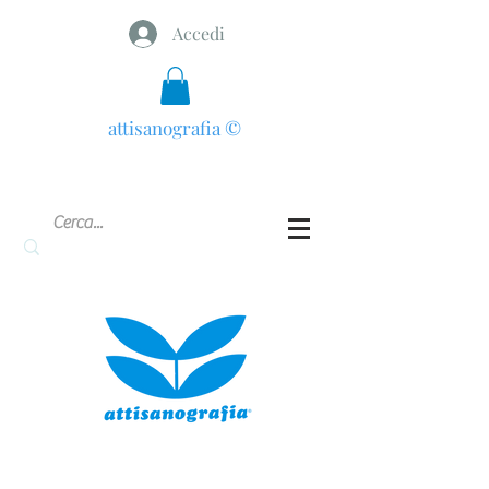
Accedi
attisanografia
©