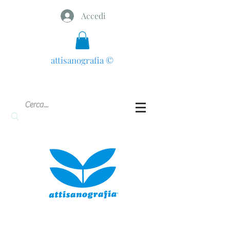
Accedi
attisanografia
©