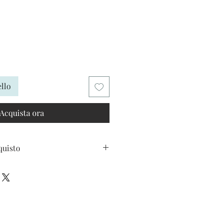
ezzo
ello
Acquista ora
quisto
 spese di trasporto. Le spese totali
momento del Check-out.