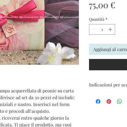
Pr
75,00 €
Quantità
*
Aggiungi al carr
Indicazioni per ac
ampa acquerellata di peonie su carta
I prezzi sono esclusi di
riferisce ad set da 30 pezzi ed include:
verranno indicate al 
niziali e nastro. Inserisci nel form
ito e procedi all'acquisto.
, riceverai entro qualche giorno la
dicata. Ti piace il prodotto, ma vuoi