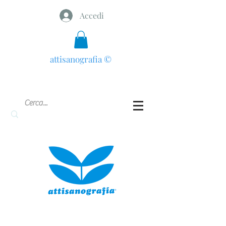
Accedi
attisanografia
©