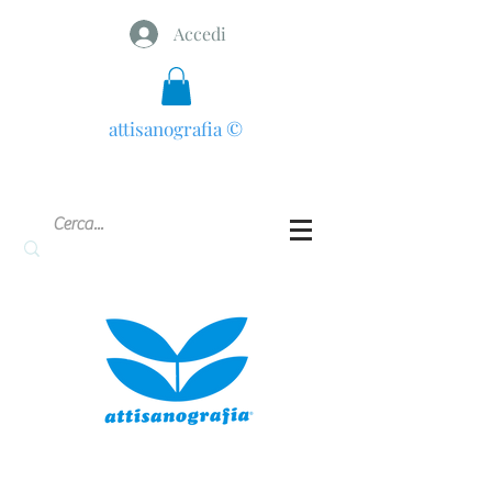
Accedi
attisanografia
©