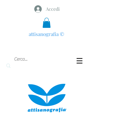
Accedi
attisanografia
©