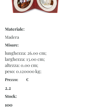
Materiale:
Madera
Misure:
lunghezza: 26.00 cm;
larghezza: 13.00 cm;
altezza: 0.00 cm;
peso:
0.120000
kg;
Prezzo: €
2.2
Stock:
100