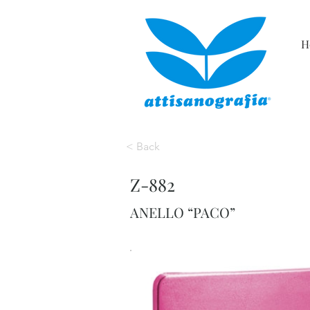
H
< Back
Z-882
ANELLO “PACO”