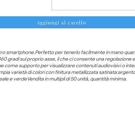
Aggiungi al carello
ostro smartphone.Perfetto per tenerlo facilmente in mano quando 
 di 360 gradi sul proprio asse, il che ci consente una regolazion
he come supporto per visualizzare contenuti audiovisivi o inte
pia varietà di colori con finitura metallizzata satinata:argento,
eale e verdeVendita in multipli di 50 unità, quantità minima.