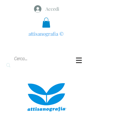
Accedi
attisanografia
©