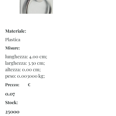
Materiale:
Plastica
Misure:
lunghezza: 4.00 cm;
larghezza: 3.50 cm;
altezza: 0.00 cm;
peso:
0.003000
kg;
Prezzo: €
0.07
Stock:
25000