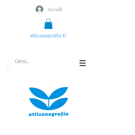
Accedi
attisanografia
©