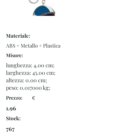
Materiale:
ABS + Metallo + Plastica
Misure:
lunghezza: 4.00 cm;
larghezza: 45.00 cm;
altezza: 0.00 cm;
peso:
0.017000
kg;
Prezzo: €
1.96
Stock:
767