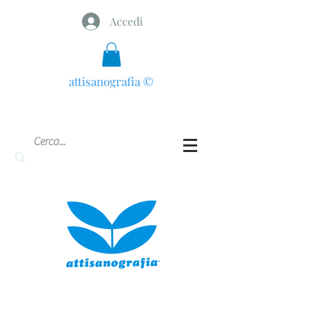
Accedi
attisanografia
©