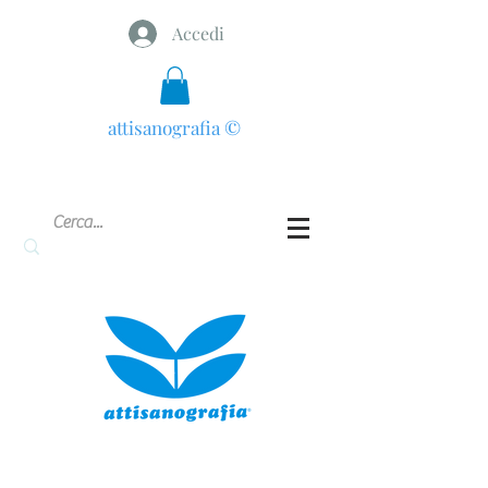
Accedi
attisanografia
©