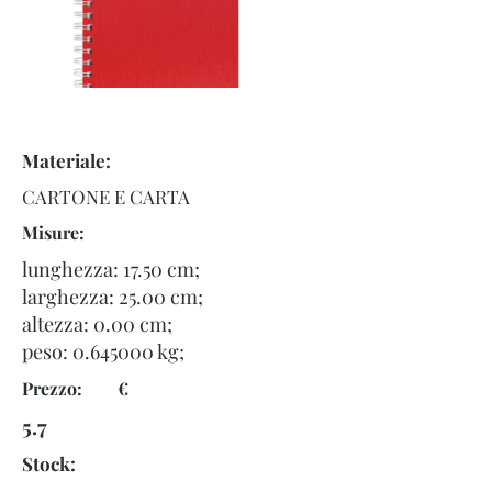
Materiale:
CARTONE E CARTA
Misure:
lunghezza: 17.50 cm;
larghezza: 25.00 cm;
altezza: 0.00 cm;
peso:
0.645000
kg;
Prezzo: €
5.7
Stock: